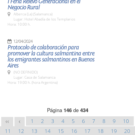
I Feria Relevo Generacional en el
Negocio Rural
Alberca (La) (Salamanca)
Lugar: Hotel Abadía de los Templarios
Hora: 10:00 h.
12/04/2024
Protocolo de colaboración para
promover la cultura salmantina entre
los emigrantes salmantinos en Buenos
Aires
(NO DEFINIDO)
Lugar: Casa de Salamanca
Hora: 19:00 h. (hora Argentina)
Página
146
de
434
1
2
3
4
5
6
7
8
9
10
<<
<
11
12
13
14
15
16
17
18
19
20