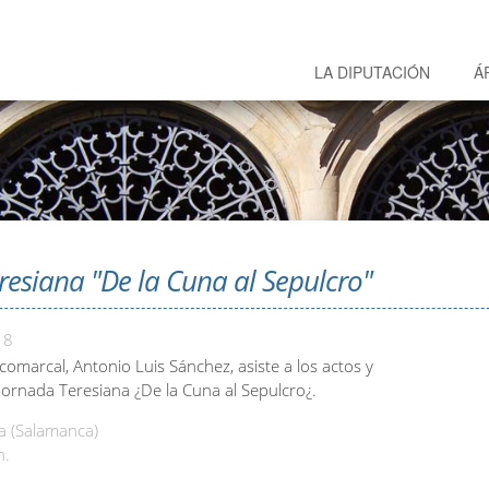
LA DIPUTACIÓN
Á
resiana "De la Cuna al Sepulcro"
18
comarcal, Antonio Luis Sánchez, asiste a los actos y
 Jornada Teresiana ¿De la Cuna al Sepulcro¿.
 (Salamanca)
h.