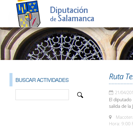
Ruta Te
BUSCAR ACTIVIDADES
21/04/20
El diputado 
salida de la
Macotera
Hora: 9:00 