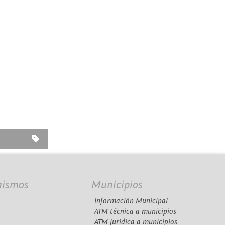
nismos
Municipios
Información Municipal
A
ATM técnica a municipios
ATM jurídica a municipios