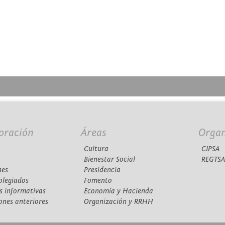
oración
Áreas
Orga
Cultura
CIPSA
Bienestar Social
REGTS
nes
Presidencia
olegiados
Fomento
s informativas
Economía y Hacienda
ones anteriores
Organización y RRHH