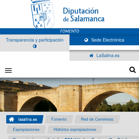
Transparencia y participación
Sede Electrónica
LaSalina.es
Toggle
navigation
lasalina.es
Fomento
Red de Carreteras
Expropiaciones
Histórico expropiaciones