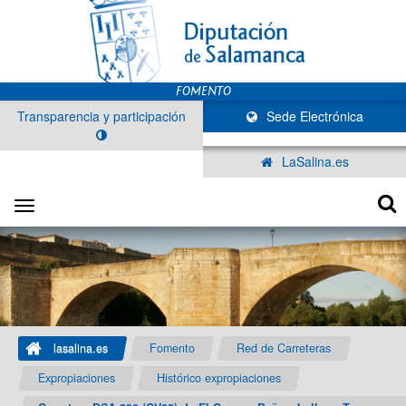
Transparencia y participación
Sede Electrónica
LaSalina.es
Toggle
navigation
lasalina.es
Fomento
Red de Carreteras
Expropiaciones
Histórico expropiaciones