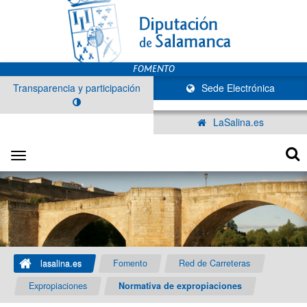
Transparencia y participación
Sede Electrónica
LaSalina.es
Toggle
navigation
lasalina.es
Fomento
Red de Carreteras
Expropiaciones
Normativa de expropiaciones