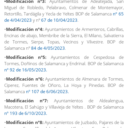
•Modificación nº3:
Ayuntamientos de Adeatejada, San
Miguel de Robledo, Pelabravo, Colmenar de Montemayor,
Retortillo, Tardágila y Yecla de Yeltes BOP de Salamanca
nº 65
de 4/04/2023
y nº
67 de 10/04/2023
.
•
Modificación nº4:
Ayuntamientos de Armenteros, Cabrillas,
Encinas de abajo, Membribe de la Sierra, El Milano, Salvatierra
de Tormes, Sierpe, Topas, Vecinos y Vilvestre. BOP de
Salamanca nº
84 de 4/05/2023
.
•
Modificación nº5:
Ayuntamientos de Cespedosa de
Tormes, Doñinos de Salamanca y Endrinal. BOP de Salamanca
nº 92 de 16/05/2023.
•
Modificación nº6:
Ayuntamientos de Almenara de Tormes,
Ciperez, Fuentes de Oñoro, La Hoya y Pinedas. BOP de
Salamanca
nº 107 de 6/06/2023.
•
Modificación nº7:
Ayuntamientos de Aldealengua,
Macotera, El Sahúgo y Villavieja de Yeltes
. BOP de Salamanca
nº 193 de 6/10/2023.
•
Modificación nº8:
Ayuntamientos de Juzbado, Pajares de la