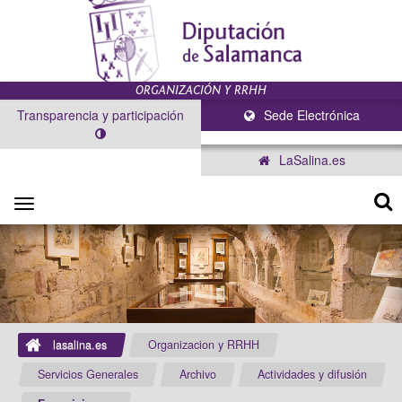
Transparencia y participación
Sede Electrónica
LaSalina.es
Toggle
navigation
lasalina.es
Organizacion y RRHH
Servicios Generales
Archivo
Actividades y difusión