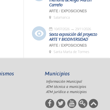
memoria de Ángel Martín
Carreño
ARTE / EXPOSICIONES
Salamanca
10/07/2026
29/11/2026
Sexta exposición del proyecto
ARTE Y BIODIVERSIDAD
ARTE / EXPOSICIONES
Santa Marta de Tormes
nismos
Municipios
Información Municipal
A
ATM técnica a municipios
ATM jurídica a municipios