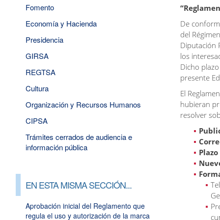
Fomento
“Reglament
Economía y Hacienda
De conformid
del Régimen
Presidencia
Diputación P
GIRSA
los interes
Dicho plazo 
REGTSA
presente Edi
Cultura
El Reglamen
Organización y Recursos Humanos
hubieran pr
resolver so
CIPSA
Publi
Trámites cerrados de audiencia e
Corre
información pública
Plazo
Nuevo
Forma
EN ESTA MISMA SECCIÓN...
Te
Ge
Aprobación inicial del Reglamento que
Pr
regula el uso y autorización de la marca
cu