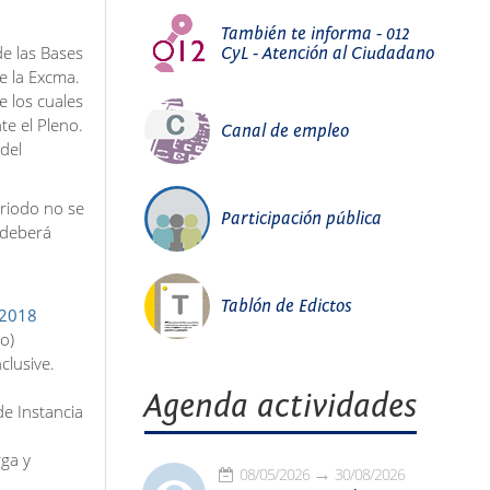
También te informa - 012
de las Bases
CyL - Atención al Ciudadano
e la Excma.
e los cuales
te el Pleno.
Canal de empleo
 del
eriodo no se
Participación pública
 deberá
Tablón de Edictos
 2018
o)
clusive.
Agenda actividades
de Instancia
rga y
08/05/2026
30/08/2026