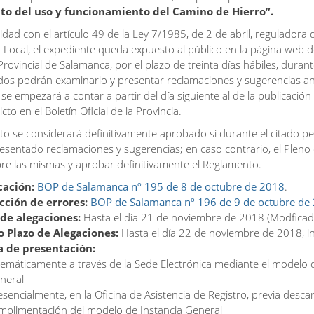
o del uso y funcionamiento del Camino de Hierro”.
ad con el artículo 49 de la Ley 7/1985, de 2 de abril, reguladora 
 Local, el expediente queda expuesto al público en la página web d
rovincial de Salamanca, por el plazo de treinta días hábiles, durant
ados podrán examinarlo y presentar reclamaciones y sugerencias an
se empezará a contar a partir del día siguiente al de la publicación
cto en el Boletín Oficial de la Provincia.
to se considerará definitivamente aprobado si durante el citado p
esentado reclamaciones y sugerencias; en caso contrario, el Pleno
bre las mismas y aprobar definitivamente el Reglamento.
cación:
BOP de Salamanca nº 195 de 8 de octubre de 2018
.
cción de errores:
BOP de Salamanca nº 196 de 9 de octubre de
 de alegaciones:
Hasta el día 21 de noviembre de 2018 (Modficad
 Plazo de Alegaciones:
Hasta el día 22 de noviembre de 2018, in
 de presentación:
lemáticamente a través de la Sede Electrónica mediante el modelo 
neral
esencialmente, en la Oficina de Asistencia de Registro, previa desca
mplimentación del modelo de Instancia General