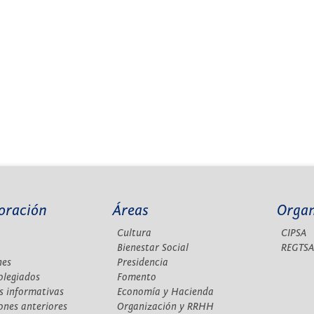
oración
Áreas
Orga
Cultura
CIPSA
Bienestar Social
REGTS
nes
Presidencia
olegiados
Fomento
s informativas
Economía y Hacienda
ones anteriores
Organización y RRHH