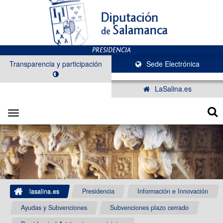
Transparencia y participación
Sede Electrónica
LaSalina.es
Toggle
navigation
lasalina.es
Presidencia
Información e Innovación
Ayudas y Subvenciones
Subvenciones plazo cerrado