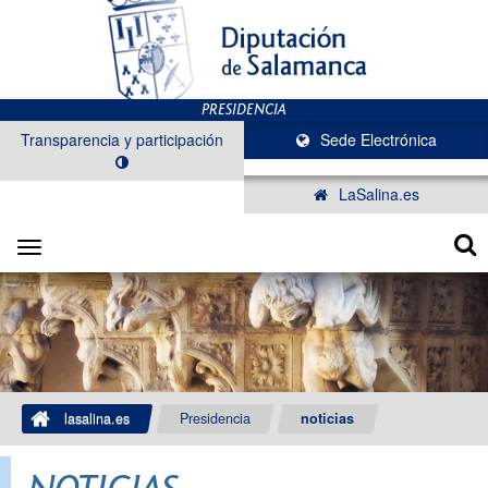
Transparencia y participación
Sede Electrónica
LaSalina.es
Toggle
navigation
lasalina.es
Presidencia
noticias