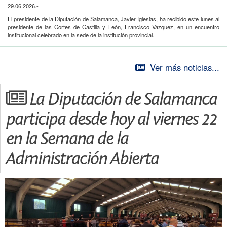
29.06.2026.-
El presidente de la Diputación de Salamanca, Javier Iglesias, ha recibido este lunes al
presidente de las Cortes de Castilla y León, Francisco Vázquez, en un encuentro
institucional celebrado en la sede de la institución provincial.
Durante la reunión abordaron asuntos de interés común y coincidieron en la
importancia de mantener una estrecha colaboración entre ambas instituciones para
seguir dando respuesta a las necesidades de la ciudadanía, especialmente en el
Ver más noticias...
medio rural.
Asimismo, ambas partes reafirmaron su compromiso de mantener una relación
La Diputación de Salamanca
institucional cercana y permanente que favorezca la coordinación y el trabajo
conjunto.
participa desde hoy al viernes 22
en la Semana de la
Administración Abierta