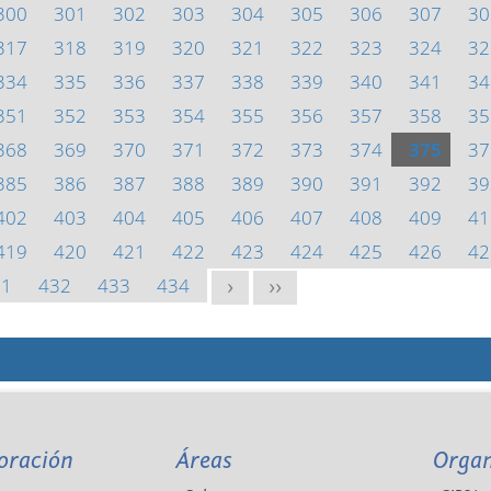
300
301
302
303
304
305
306
307
30
317
318
319
320
321
322
323
324
32
334
335
336
337
338
339
340
341
34
351
352
353
354
355
356
357
358
35
368
369
370
371
372
373
374
375
37
385
386
387
388
389
390
391
392
39
402
403
404
405
406
407
408
409
41
419
420
421
422
423
424
425
426
42
31
432
433
434
>
>>
oración
Áreas
Orga