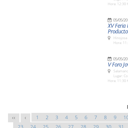
Hora: 12:30 
05/05/20
XV Feria 
Producto
Hinojosa
Hora: 11:
05/05/20
V Foro Jo
Salamanc
Lugar: Co
Hora: 11:30 
1
2
3
4
5
6
7
8
9
1
<<
<
23
24
25
26
27
28
29
30
31