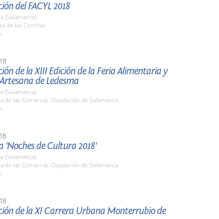
ción del FACYL 2018
a (Salamanca)
sa de las Conchas
h.
18
ión de la XIII Edición de la Feria Alimentaria y
Artesana de Ledesma
a (Salamanca)
la de las Comarcas. Diputación de Salamanca
h.
18
 'Noches de Cultura 2018'
a (Salamanca)
la de las Comarcas. Diputación de Salamanca
h.
18
ción de la XI Carrera Urbana Monterrubio de