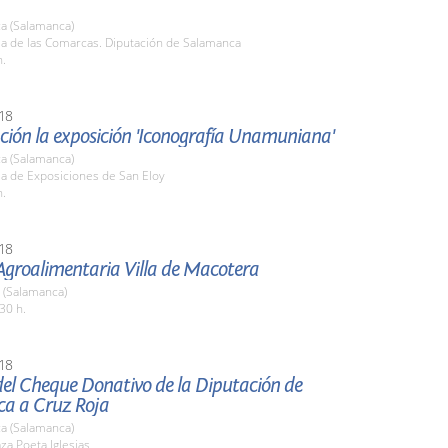
a (Salamanca)
la de las Comarcas. Diputación de Salamanca
h.
18
ción la exposición 'Iconografía Unamuniana'
a (Salamanca)
la de Exposiciones de San Eloy
h.
18
 Agroalimentaria Villa de Macotera
 (Salamanca)
30 h.
18
del Cheque Donativo de la Diputación de
a a Cruz Roja
a (Salamanca)
aza Poeta Iglesias