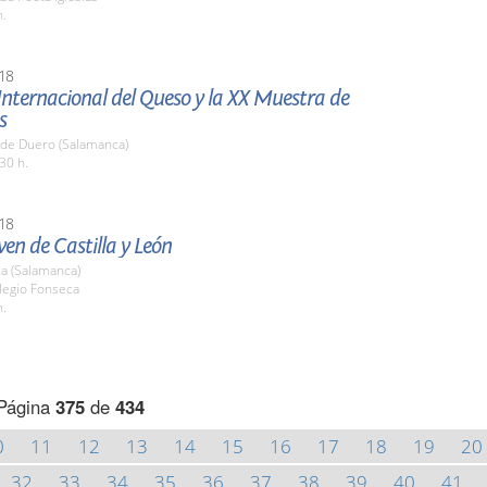
h.
18
Internacional del Queso y la XX Muestra de
s
 de Duero (Salamanca)
30 h.
18
ven de Castilla y León
a (Salamanca)
legio Fonseca
h.
Página
375
de
434
0
11
12
13
14
15
16
17
18
19
20
32
33
34
35
36
37
38
39
40
41