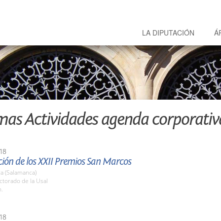
LA DIPUTACIÓN
Á
mas Actividades agenda corporativ
18
ión de los XXII Premios San Marcos
a (Salamanca)
ctorado de la Usal
h.
18