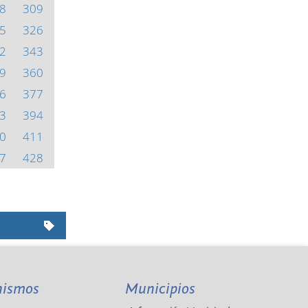
8
309
5
326
2
343
9
360
6
377
3
394
0
411
7
428
nismos
Municipios