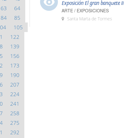
Exposición El gran banquete II
63
64
ARTE / EXPOSICIONES
84
85
Santa Marta de Tormes
04
105
1
122
8
139
5
156
2
173
9
190
6
207
3
224
0
241
7
258
4
275
1
292