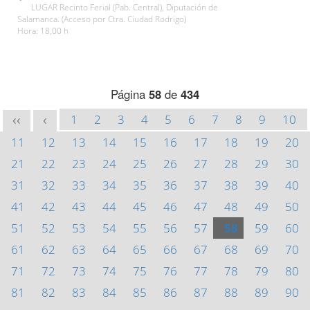
LUGAR Recinto Ferial (Pab. Central), Diputación de
Salamanca. (Acceso por Ctra. Ciudad Rodrigo)
Hora: 18,00 h
Página
58
de
434
1
2
3
4
5
6
7
8
9
10
<<
<
11
12
13
14
15
16
17
18
19
20
21
22
23
24
25
26
27
28
29
30
31
32
33
34
35
36
37
38
39
40
41
42
43
44
45
46
47
48
49
50
51
52
53
54
55
56
57
58
59
60
61
62
63
64
65
66
67
68
69
70
71
72
73
74
75
76
77
78
79
80
81
82
83
84
85
86
87
88
89
90