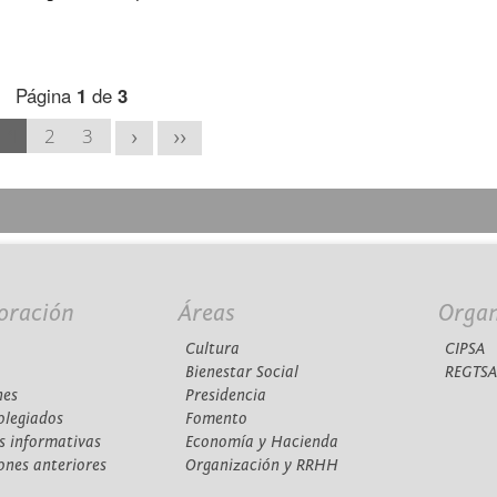
Página
1
de
3
1
2
3
>
>>
oración
Áreas
Orga
Cultura
CIPSA
Bienestar Social
REGTS
nes
Presidencia
olegiados
Fomento
s informativas
Economía y Hacienda
ones anteriores
Organización y RRHH