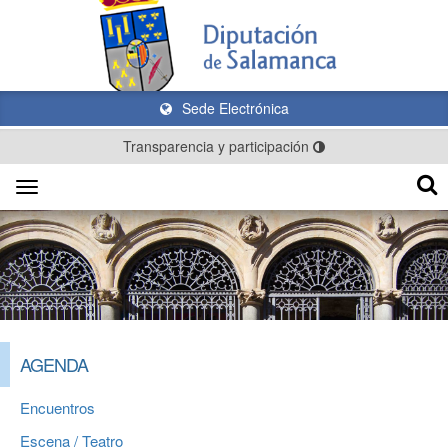
Sede Electrónica
Transparencia y participación
Toggle
navigation
AGENDA
Encuentros
Escena / Teatro