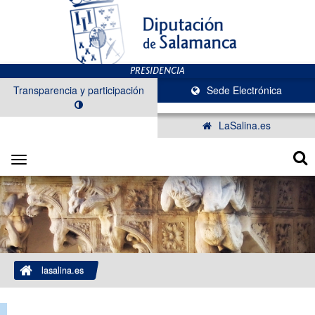
Transparencia y participación
Sede Electrónica
LaSalina.es
Toggle
navigation
lasalina.es