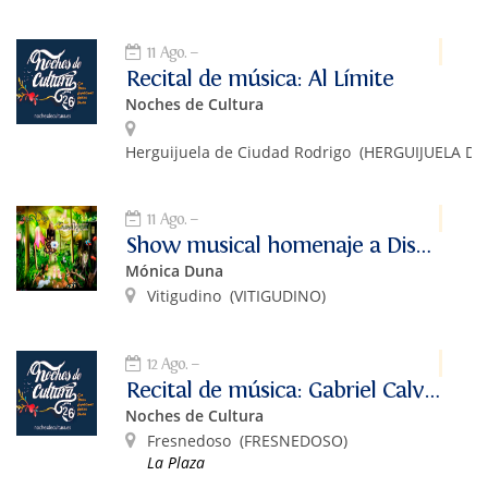
11 Ago.
Recital de música: Al Límite
Noches de Cultura
Herguijuela de Ciudad Rodrigo
(HERGUIJUELA DE
11 Ago.
Show musical homenaje a Disney
Mónica Duna
Vitigudino
(VITIGUDINO)
12 Ago.
Recital de música: Gabriel Calvo y La Fabulosa Retahíla
Noches de Cultura
Fresnedoso
(FRESNEDOSO)
La Plaza