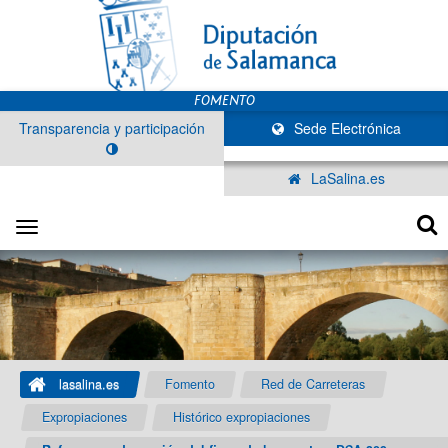
Transparencia y participación
Sede Electrónica
LaSalina.es
Toggle
navigation
lasalina.es
Fomento
Red de Carreteras
Expropiaciones
Histórico expropiaciones