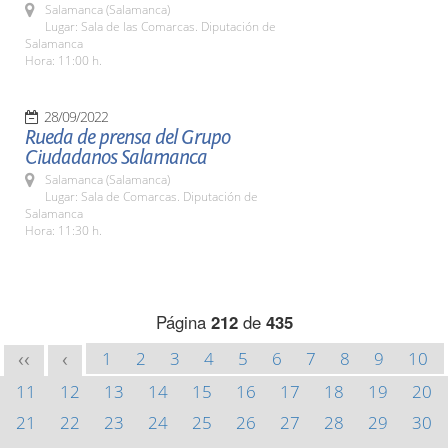
Salamanca (Salamanca)
Lugar: Sala de las Comarcas. Diputación de
Salamanca
Hora: 11:00 h.
28/09/2022
Rueda de prensa del Grupo
Ciudadanos Salamanca
Salamanca (Salamanca)
Lugar: Sala de Comarcas. Diputación de
Salamanca
Hora: 11:30 h.
Página
212
de
435
1
2
3
4
5
6
7
8
9
10
<<
<
11
12
13
14
15
16
17
18
19
20
21
22
23
24
25
26
27
28
29
30