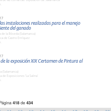
h.
17
 las instalaciones realizadas para el manejo
iente del ganado
a de la Bóveda (Salamanca)
nca de Castro Enríquez
h.
17
de la exposición XIX Certamen de Pintura al
a (Salamanca)
la de Exposiciones 'La Salina'
h.
Página
418
de
434