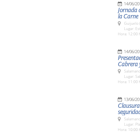
14/06/20
Jornada d
la Carne
Guijuelo 
Lugar: Es
Hora: 12:00 
14/06/20
Presentac
Cabrera y
Salamanc
Lugar: Sa
Hora: 11:00 
13/06/20
Clausura 
seguridad
Salamanc
Lugar: Pl
Hora: 10:00 