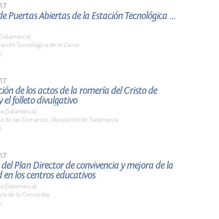
17
e Puertas Abiertas de la Estación Tecnológica de
(Salamanca)
tación Tecnológica de la Carne
h.
17
ión de los actos de la romería del Cristo de
 el folleto divulgativo
a (Salamanca)
la de las Comarcas. Diputación de Salamanca
h.
17
del Plan Director de convivencia y mejora de la
 en los centros educativos
a (Salamanca)
aza de la Concordia
h.