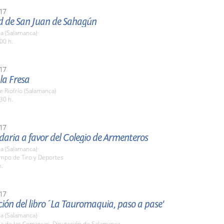
17
ad de San Juan de Sahagún
a (Salamanca)
00 h.
17
 la Fresa
e Riofrío (Salamanca)
30 h.
17
daria a favor del Colegio de Armenteros
a (Salamanca)
ampo de Tiro y Deportes
h.
17
ión del libro ´La Tauromaquia, paso a pase'
a (Salamanca)
la de las Comarcas. Diputación de Salamanca