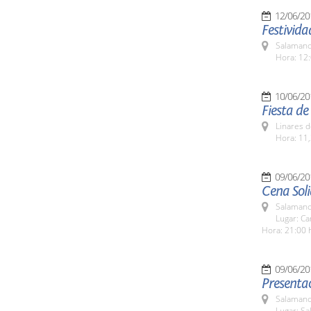
12/06/20
Festivid
Salamanc
Hora: 12:
10/06/20
Fiesta de
Linares d
Hora: 11,
09/06/20
Cena Soli
Salamanc
Lugar: C
Hora: 21:00 
09/06/20
Presentac
Salamanc
Lugar: Sa