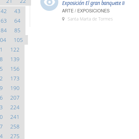
21
22
Exposición El gran banquete II
42
43
ARTE / EXPOSICIONES
Santa Marta de Tormes
63
64
84
85
04
105
1
122
8
139
5
156
2
173
9
190
6
207
3
224
0
241
7
258
4
275