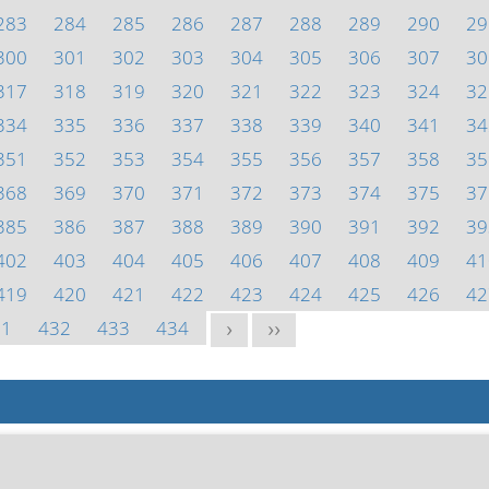
283
284
285
286
287
288
289
290
29
300
301
302
303
304
305
306
307
30
317
318
319
320
321
322
323
324
32
334
335
336
337
338
339
340
341
34
351
352
353
354
355
356
357
358
35
368
369
370
371
372
373
374
375
37
385
386
387
388
389
390
391
392
39
402
403
404
405
406
407
408
409
41
419
420
421
422
423
424
425
426
42
31
432
433
434
>
>>