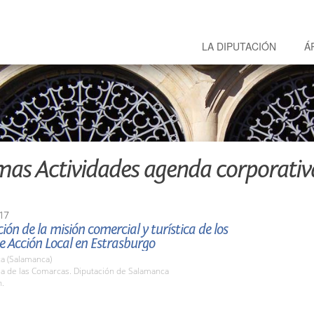
LA DIPUTACIÓN
Á
mas Actividades agenda corporativ
17
ión de la misión comercial y turística de los
e Acción Local en Estrasburgo
a (Salamanca)
la de las Comarcas. Diputación de Salamanca
h.