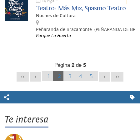
14 Ago.
Teatro: Más Mix, Spasmo Teatro
Noches de Cultura
Peñaranda de Bracamonte
(PEÑARANDA DE BRA
Parque La Huerta
Página
2
de
5
1
2
3
4
5
<<
<
>
>>
Te interesa