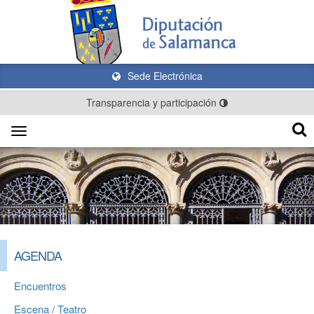
Sede Electrónica
Transparencia y participación
Toggle
navigation
AGENDA
Encuentros
Escena / Teatro