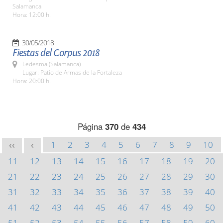
Salamanca
Hora: 12:00 h.
30/05/2018
Fiestas del Corpus 2018
Ledesma (Salamanca)
Lugar: Patio de Armas de la Fortaleza
Hora: 20:00 h.
Página
370
de
434
1
2
3
4
5
6
7
8
9
10
<<
<
11
12
13
14
15
16
17
18
19
20
21
22
23
24
25
26
27
28
29
30
31
32
33
34
35
36
37
38
39
40
41
42
43
44
45
46
47
48
49
50
51
52
53
54
55
56
57
58
59
60