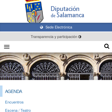
Sede Electrónica
Transparencia y participación
Toggle
navigation
AGENDA
Encuentros
Escena / Teatro