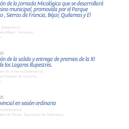
ón de la Jornada Micológica que se desarrollará
mino municipal, promovida por el Parque
o , Sierras de Francia, Béjar, Quilamas y El
(Salamanca)
aza Mayor. Tamames.
h.
25
ón de la salida y entrega de premios de la XI
e los Lagares Rupestres.
an de la Sierra (Salamanca)
n Esteban de la Sierra.
h.
25
vincial en sesión ordinaria
a (Salamanca)
lón de Plenos. Diputación de Salamanca.