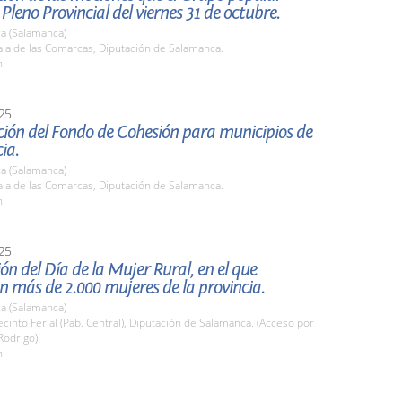
 Pleno Provincial del viernes 31 de octubre.
a (Salamanca)
la de las Comarcas, Diputación de Salamanca.
h.
25
ción del Fondo de Cohesión para municipios de
ia.
a (Salamanca)
la de las Comarcas, Diputación de Salamanca.
h.
25
ón del Día de la Mujer Rural, en el que
n más de 2.000 mujeres de la provincia.
a (Salamanca)
into Ferial (Pab. Central), Diputación de Salamanca. (Acceso por
Rodrigo)
h