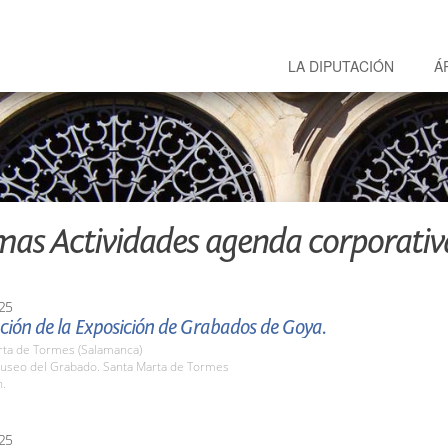
LA DIPUTACIÓN
Á
mas Actividades agenda corporativ
25
ción de la Exposición de Grabados de Goya.
rta de Tormes (Salamanca)
seo del Grabado. Santa Marta de Tormes
h.
25