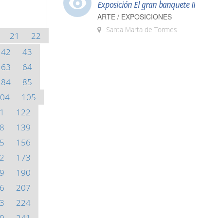
Exposición El gran banquete II
ARTE / EXPOSICIONES
Santa Marta de Tormes
21
22
42
43
63
64
84
85
04
105
1
122
8
139
5
156
2
173
9
190
6
207
3
224
0
241