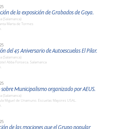
25
ción de la exposición de Grabados de Goya.
a (Salamanca)
nta Marta de Tormes
h.
25
ón del 45 Aniversario de Autoescuelas El Pilar.
a (Salamanca)
tel Abba Fonseca. Salamanca
h.
25
 sobre Municipalismo organizado por AEUS.
a (Salamanca)
la Miguel de Unamuno. Escuelas Mayores USAL.
h.
25
ión de las mociones que el Grupo popular