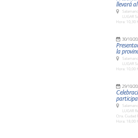
llevará al
Salamanc
LUGAR Sa
Hora: 10,30 
30/10/20
Presenta
la provinc
Salamanc
LUGAR Sa
Hora: 10,00 
29/10/20
Celebraci
participa
Salamanc
LUGAR Rec
Ctra. Ciudad 
Hora: 18,00 