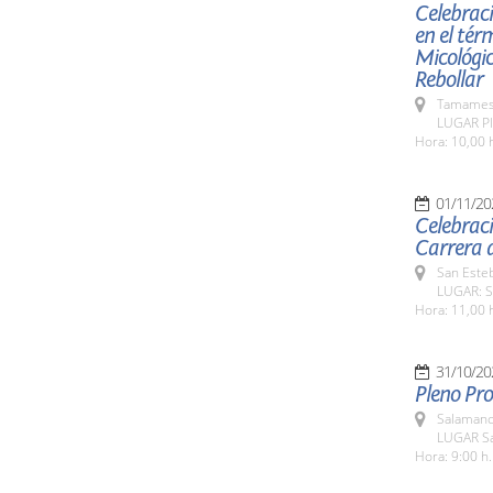
Celebraci
en el tér
Micológic
Rebollar
Tamames 
LUGAR Pl
Hora: 10,00 
01/11/20
Celebraci
Carrera d
San Esteb
LUGAR: Sa
Hora: 11,00 
31/10/20
Pleno Pro
Salamanc
LUGAR Sa
Hora: 9:00 h.